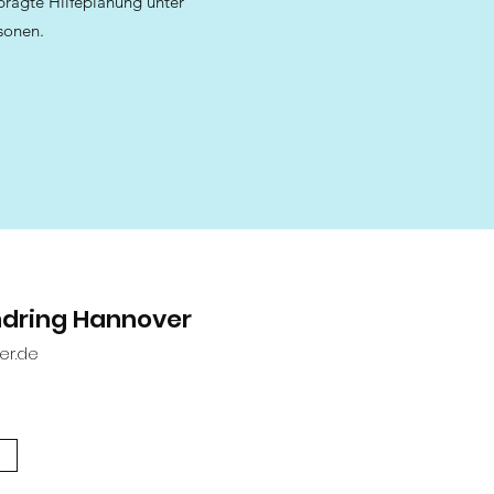
eprägte Hilfeplanung unter
sonen.
ndring Hannover
er.de