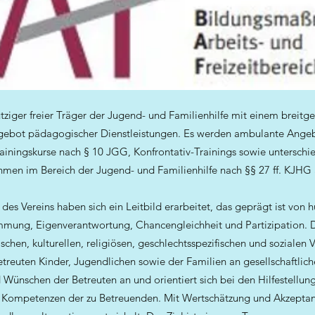
ziger freier Träger der Jugend- und Familienhilfe mit einem breitgef
ebot pädagogischer Dienstleistungen. Es werden ambulante Ange
rainingskurse nach § 10 JGG, Konfrontativ-Trainings sowie untersch
en im Bereich der Jugend- und Familienhilfe nach §§ 27 ff. KJHG
 des Vereins haben sich ein Leitbild erarbeitet, das geprägt ist von
immung, Eigenverantwortung, Chancengleichheit und Partizipation. 
schen, kulturellen, religiösen, geschlechtsspezifischen und sozialen Vo
treuten Kinder, Jugendlichen sowie der Familien an gesellschaftlich
 Wünschen der Betreuten an und orientiert sich bei den Hilfestellu
 Kompetenzen der zu Betreuenden. Mit Wertschätzung und Akzept