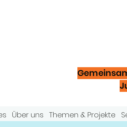
ugendring
ver
Gemeinsam 
J
es
Über uns
Themen & Projekte
S