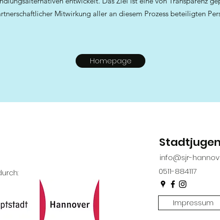
ndlungsalternativen entwickelt. Das Ziel ist eine von Transparenz g
rtnerschaftlicher Mitwirkung aller an diesem Prozess beteiligten Per
Homepage
Stadtjuge
info@sjr-hannov
0511-884117
urch:
Impressum