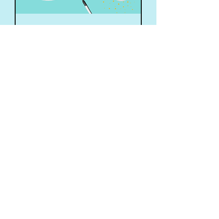
Ideenfabrik
Do., 26. Nov.
Mehr Infos
Jetzt anmelden
Winter Essen - SJR