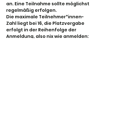
an. Eine Teilnahme sollte möglichst 
regelmäßig erfolgen.
Die maximale Teilnehmer*innen-
Zahl liegt bei 16, die Platzvergabe 
erfolgt in der Reihenfolge der 
Anmeldung, also nix wie anmelden:
Diese Veranstaltung teilen
Stadtjugendring Hannover
info@sjr-hannover.de
0511-884117
Gefördert durch: