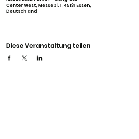
Center West, Messepl. 1, 45131 Essen,
Deutschland
Diese Veranstaltung teilen
Stadtjugendring Hannover
info@sjr-hannover.de
0511-884117
Gefördert durch: