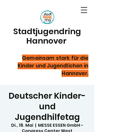
Stadtjugendring
Hannover
Gemeinsam stark für die
Kinder und Jugendlichen in
Hannover.
Deutscher Kinder-
und
Jugendhilfetag
Di., 18. Mai
  |  
MESSE ESSEN GmbH -
Congress Center West