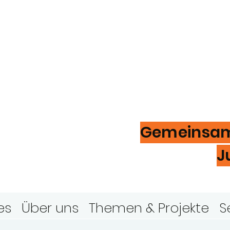
ugendring
ver
Gemeinsam 
J
es
Über uns
Themen & Projekte
S