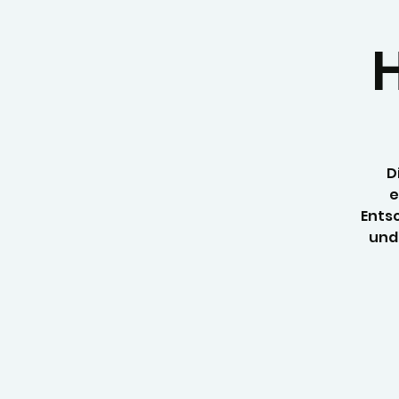
D
e
Ents
und 