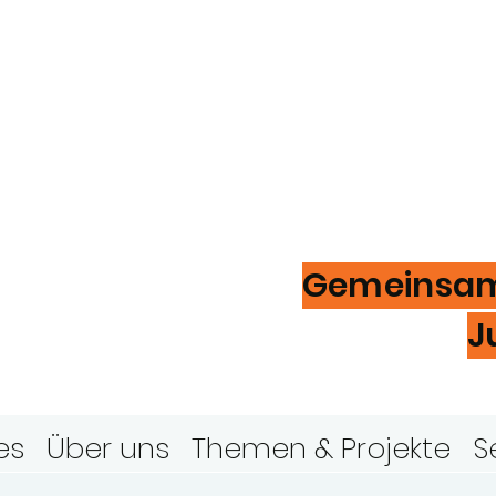
ugendring
ver
Gemeinsam 
J
es
Über uns
Themen & Projekte
S