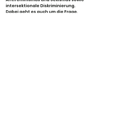
intersektionale Diskriminierung. 
Dabei geht es auch um die Frage, 
wie Jugendverbandsarbeit Räume 
schaffen kann, in denen…
Weiterlesen >
Diese Veranstaltung teilen
Stadtjugendring Hannover
info@sjr-hannover.de
0511-884117