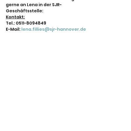
gerne an Lena in der SJR-
Geschäftsstelle:
Kontakt:
Tel.: 0511-8094849 
E-Mail: 
lena.fillies@sjr-hannover.de
Diese Veranstaltung teilen
Stadtjugendring Hannover
info@sjr-hannover.de
0511-884117