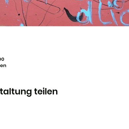
00
ben
taltung teilen