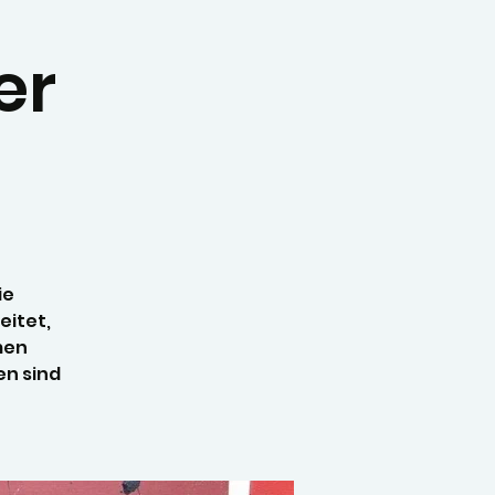
er
ie
itet,
men
en sind