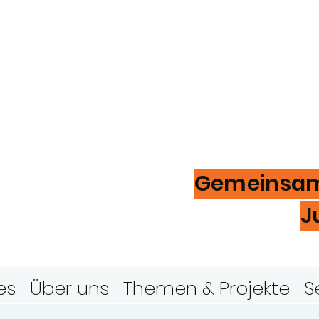
ugendring
ver
Gemeinsam 
J
es
Über uns
Themen & Projekte
S