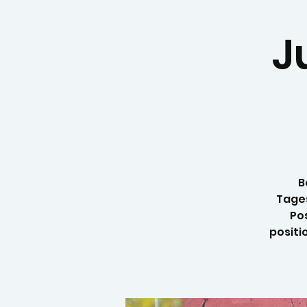
J
B
Tage
Po
positi