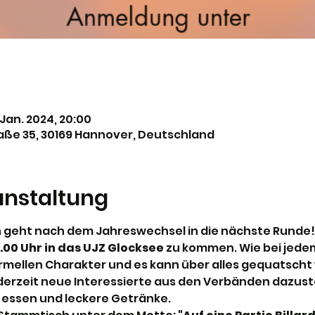
. Jan. 2024, 20:00
ße 35, 30169 Hannover, Deutschland
anstaltung
h
 geht nach dem Jahreswechsel in die nächste Runde! 
.00 Uhr in das UJZ Glocksee 
zu kommen. Wie bei jede
rmellen Charakter und es kann über alles gequatscht wer
derzeit neue Interessierte aus den Verbänden dazusto
u essen und leckere Getränke.