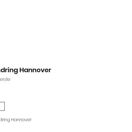
ndring Hannover
er.de
dring Hannover