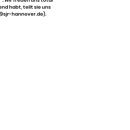
. 
Wir freuen uns total 
 habt, teilt sie uns 
e@sjr-hannover.de).