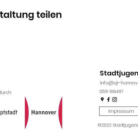
taltung teilen
Stadtjuge
info@sjr-hannov
0511-884117
urch:
Impressum
©2022 Stadtjugen