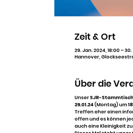
Zeit & Ort
29. Jan. 2024, 18:00 – 30
Hannover, Glockseestra
Über die Ver
Unser 
SJR-Stammtisc
29.01.24 
(Montag) um 
18
Treffen eher einen info
offen und es können je
auch eine Kleinigkeit z