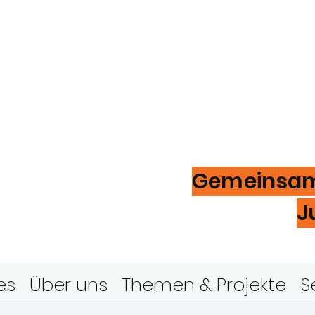
ugendring
ver
Gemeinsam 
J
es
Über uns
Themen & Projekte
S