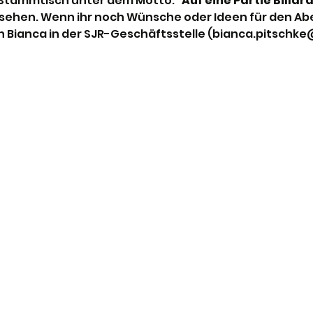
 Stammtisch unter dem Motto: 
"Auf eine Partie Billard"
sehen. Wenn ihr noch Wünsche oder Ideen für den Abend
an Bianca in der SJR-Geschäftsstelle (bianca.pitschk