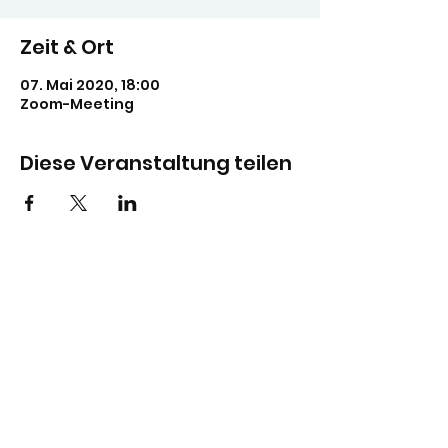
Zeit & Ort
07. Mai 2020, 18:00
Zoom-Meeting
Diese Veranstaltung teilen
Stadtjugendring Hannover
info@sjr-hannover.de
0511-884117
Gefördert durch: