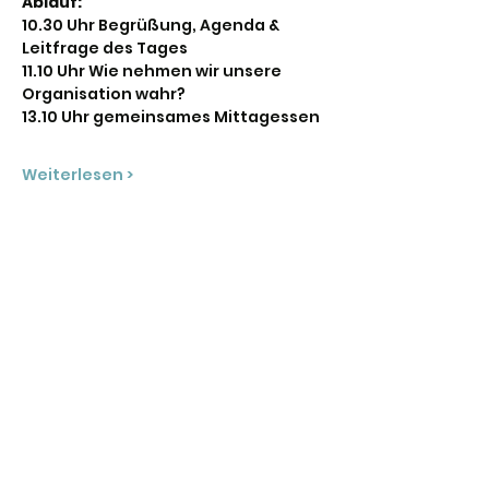
Ablauf:
10.30 Uhr Begrüßung, Agenda & 
Leitfrage des Tages
11.10 Uhr Wie nehmen wir unsere 
Organisation wahr?
13.10 Uhr gemeinsames Mittagessen
Weiterlesen >
Diese Veranstaltung teilen
Stadtjugendring Hannover
info@sjr-hannover.de