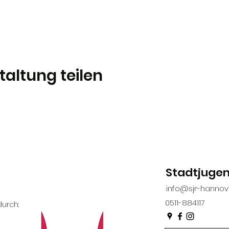
taltung teilen
Stadtjuge
info@sjr-hannov
0511-884117
urch: