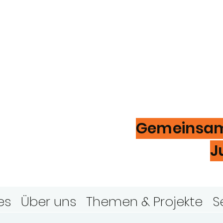
ugendring
ver
Gemeinsam 
J
es
Über uns
Themen & Projekte
S