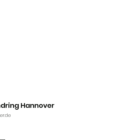
ndring Hannover
er.de