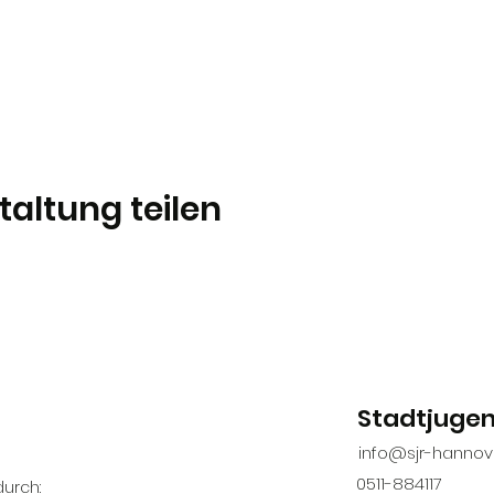
taltung teilen
Stadtjuge
info@sjr-hannov
0511-884117
urch: