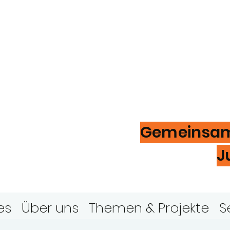
ugendring
ver
Gemeinsam 
J
es
Über uns
Themen & Projekte
S