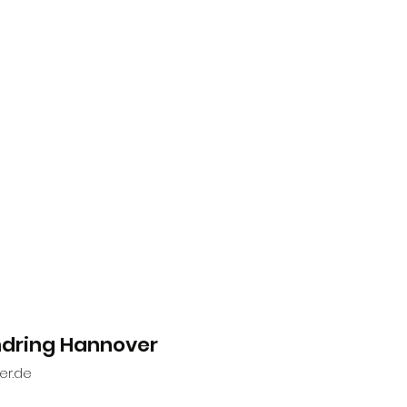
ndring Hannover
er.de