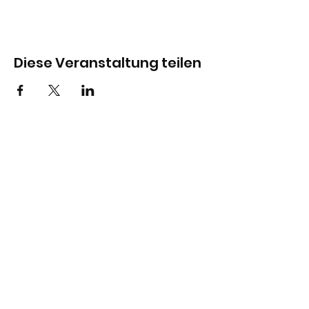
Diese Veranstaltung teilen
Stadtjugendring Hannover
info@sjr-hannover.de
0511-884117
Gefördert durch: