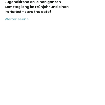
Jugendkirche an, einen ganzen 
Samstag lang im Frühjahr und einen 
im Herbst - save the date!
Weiterlesen >
Diese Veranstaltung teilen
Stadtjugendring Hannover
info@sjr-hannover.de
0511-884117